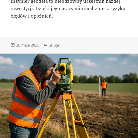
Inżynier geodeta to nieodzowny uczestnik każdej
inwestycji. Dzięki jego pracy minimalizujesz ryzyko
błędów i opóźnień.
Data
Kategorie
26 maja 2025
usługi
publikacji