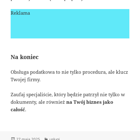
Reklama
Na koniec
Obsługa podatkowa to nie tylko procedura, ale klucz
Twojej firmy.
Zaufaj specjaliście, który będzie patrzył nie tylko w
dokumenty, ale również
na Twój biznes jako
całość
.
Data
Kategorie
27 maja 2025
usługi