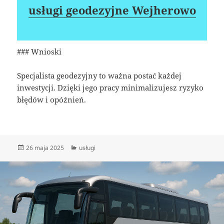
usługi geodezyjne Wejherowo
### Wnioski
Specjalista geodezyjny to ważna postać każdej
inwestycji. Dzięki jego pracy minimalizujesz ryzyko
błędów i opóźnień.
Data
Kategorie
26 maja 2025
usługi
publikacji