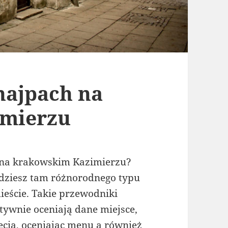
najpach na
imierzu
na krakowskim Kazimierzu?
jdziesz tam różnorodnego typu
eście. Takie przewodniki
ktywnie oceniają dane miejsce,
jęcia, oceniając menu a również