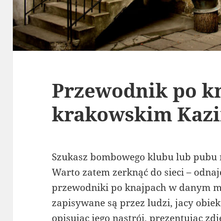
Przewodnik po k
krakowskim Kaz
Szukasz bombowego klubu lub pubu 
Warto zatem zerknąć do sieci – odna
przewodniki po knajpach w danym mi
zapisywane są przez ludzi, jacy obie
opisując jego nastrój, prezentując zd