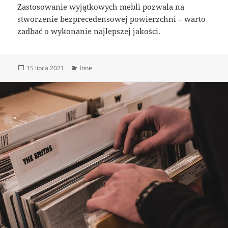
Zastosowanie wyjątkowych mebli pozwala na
stworzenie bezprecedensowej powierzchni – warto
zadbać o wykonanie najlepszej jakości.
Data
Kategorie
15 lipca 2021
Inne
publikacji