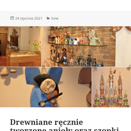
Data
Kategorie
24 stycznia 2021
Inne
publikacji
Drewniane ręcznie
tworzone anioły oraz szopki