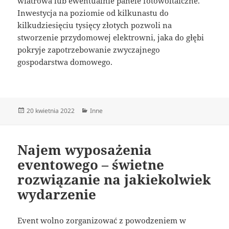
wiatrowa lub ewentualnie panele fotowoltaiczne.
Inwestycja na poziomie od kilkunastu do
kilkudziesięciu tysięcy złotych pozwoli na
stworzenie przydomowej elektrowni, jaka do głębi
pokryje zapotrzebowanie zwyczajnego
gospodarstwa domowego.
Data
Kategorie
20 kwietnia 2022
Inne
publikacji
Najem wyposażenia
eventowego – świetne
rozwiązanie na jakiekolwiek
wydarzenie
Event wolno zorganizować z powodzeniem w