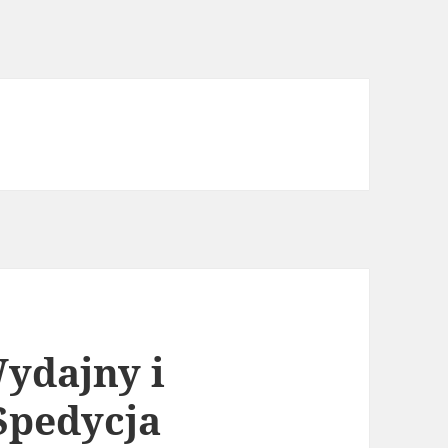
ydajny i
Spedycja