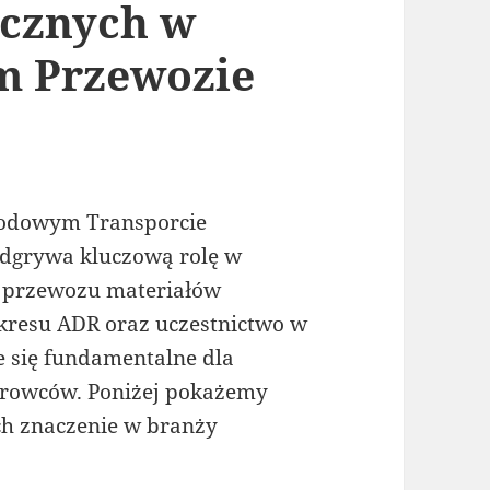
ecznych w
m Przewozie
rodowym Transporcie
grywa kluczową rolę w
u przewozu materiałów
kresu ADR oraz uczestnictwo w
e się fundamentalne dla
ierowców. Poniżej pokażemy
ch znaczenie w branży