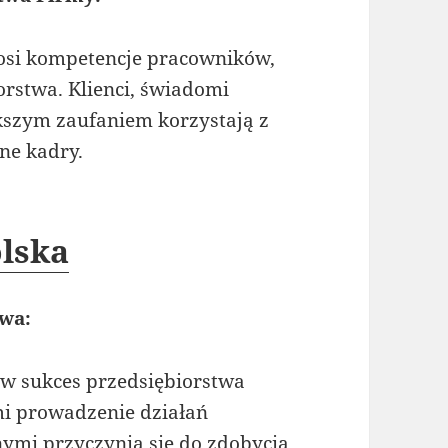
nosi kompetencje pracowników,
orstwa. Klienci, świadomi
kszym zaufaniem korzystają z
ne kadry.
olska
twa:
w sukces przedsiębiorstwa
mi prowadzenie działań
ymi przyczynia się do zdobycia