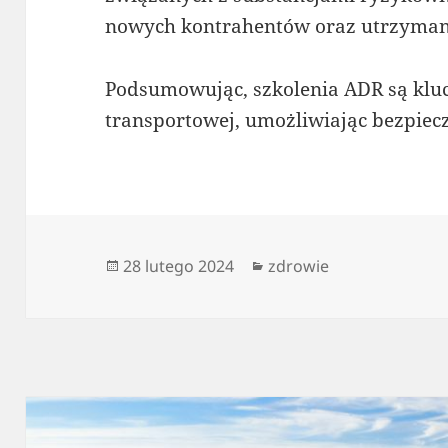
nowych kontrahentów oraz utrzymania
Podsumowując, szkolenia ADR są kl
transportowej, umożliwiając bezpiecz
Data
Kategorie
28 lutego 2024
zdrowie
publikacji