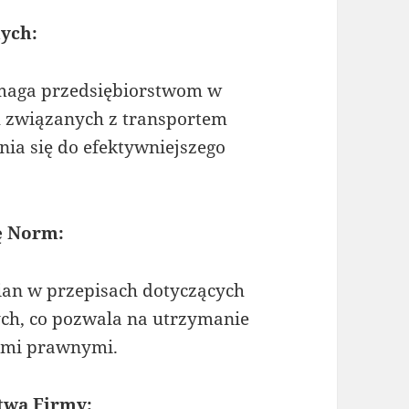
ych:
omaga przedsiębiorstwom w
h związanych z transportem
ia się do efektywniejszego
ę Norm:
ian w przepisach dotyczących
ch, co pozwala na utrzymanie
ami prawnymi.
stwa Firmy: