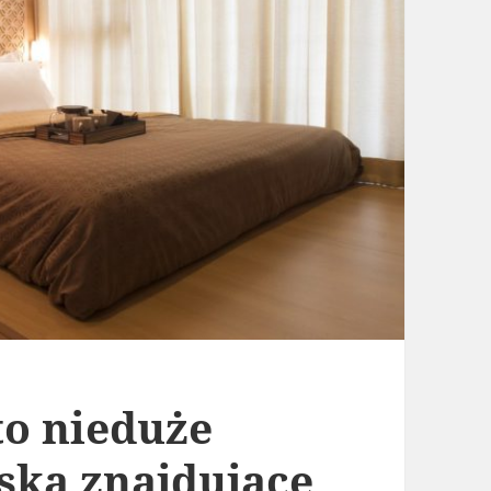
to nieduże
ska znajdujące