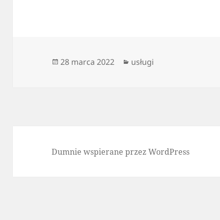
Data
Kategorie
28 marca 2022
usługi
publikacji
Dumnie wspierane przez WordPress