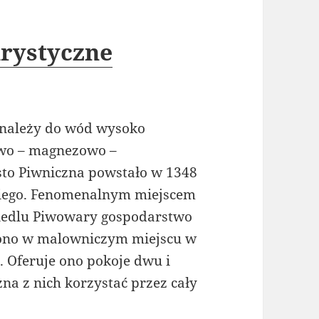
rystyczne
a należy do wód wysoko
wo – magnezowo –
sto Piwniczna powstało w 1348
kiego. Fenomenalnym miejscem
osiedlu Piwowary gospodarstwo
t ono w malowniczym miejscu w
. Oferuje ono pokoje dwu i
na z nich korzystać przez cały