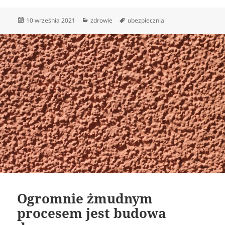
Data
Kategorie
Tagi
10 września 2021
zdrowie
ubezpiecznia
publikacji
Ogromnie żmudnym
procesem jest budowa