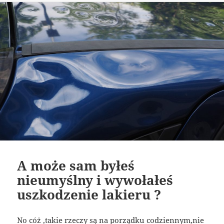
A może sam byłeś
nieumyślny i wywołałeś
uszkodzenie lakieru ?
No cóż ,takie rzeczy są na porządku codziennym,nie