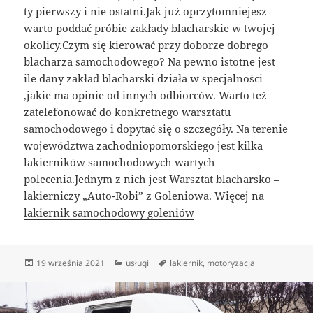
ty pierwszy i nie ostatni.Jak już oprzytomniejesz
warto poddać próbie zakłady blacharskie w twojej
okolicy.Czym się kierować przy doborze dobrego
blacharza samochodowego? Na pewno istotne jest
ile dany zakład blacharski działa w specjalności
,jakie ma opinie od innych odbiorców. Warto też
zatelefonować do konkretnego warsztatu
samochodowego i dopytać się o szczegóły. Na terenie
województwa zachodniopomorskiego jest kilka
lakierników samochodowych wartych
polecenia.Jednym z nich jest Warsztat blacharsko –
lakierniczy „Auto-Robi” z Goleniowa. Więcej na
lakiernik samochodowy goleniów
Data
Kategorie
Tagi
19 września 2021
usługi
lakiernik
,
motoryzacja
publikacji