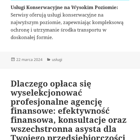
Usługi Konserwacyjne na Wysokim Poziomie:
Serwisy oferują usługi konserwacyjne na
najwyższym poziomie, zapewniając kompleksową
ochronę i utrzymanie środka transportu w
doskonałej formie.
Data
Kategorie
22 marca 2024
usługi
publikacji
Dlaczego opłaca się
wyselekcjonować
profesjonalne agencję
finansowe: efektywność
finansowa, konsultacje oraz
wszechstronna asysta dla
Twojego przedsiębiorczości