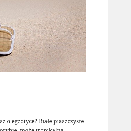
sz o egzotyce? Białe piaszczyste
lorybie, może tropikalna