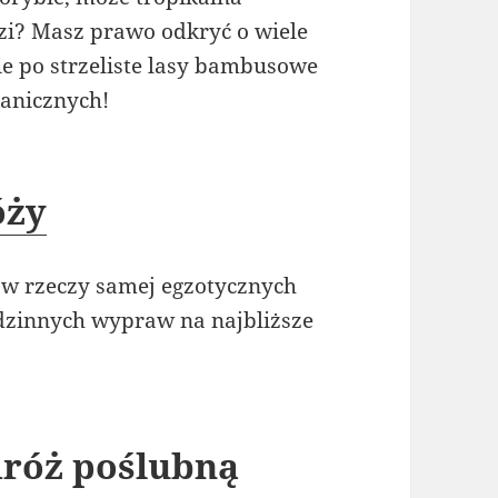
dzi? Masz prawo odkryć o wiele
ie po strzeliste lasy bambusowe
kanicznych!
óży
 w rzeczy samej egzotycznych
odzinnych wypraw na najbliższe
dróż poślubną