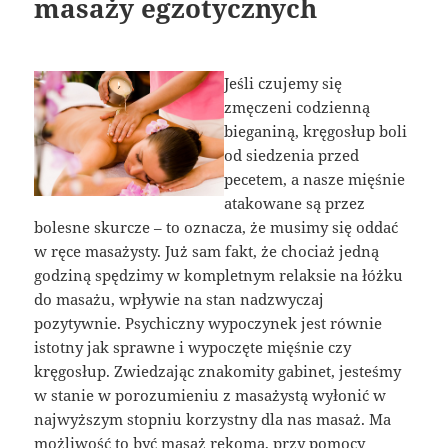
masaży egzotycznych
Jeśli czujemy się
zmęczeni codzienną
bieganiną, kręgosłup boli
od siedzenia przed
pecetem, a nasze mięśnie
atakowane są przez
bolesne skurcze – to oznacza, że musimy się oddać
w ręce masażysty. Już sam fakt, że chociaż jedną
godziną spędzimy w kompletnym relaksie na łóżku
do masażu, wpływie na stan nadzwyczaj
pozytywnie. Psychiczny wypoczynek jest równie
istotny jak sprawne i wypoczęte mięśnie czy
kręgosłup. Zwiedzając znakomity gabinet, jesteśmy
w stanie w porozumieniu z masażystą wyłonić w
najwyższym stopniu korzystny dla nas masaż. Ma
możliwość to być masaż rękoma, przy pomocy