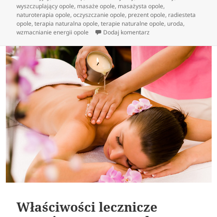
wyszczuplający opole
,
masaże opole
,
masażysta opole
,
naturoterapia opole
,
oczyszczanie opole
,
prezent opole
,
radiesteta
opole
,
terapia naturalna opole
,
terapie naturalne opole
,
uroda
,
do Rodzaje masaży egzo
wzmacnianie energii opole
Dodaj komentarz
Właściwości lecznicze