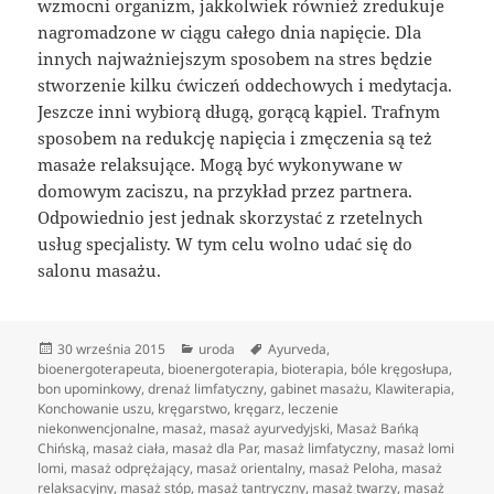
wzmocni organizm, jakkolwiek również zredukuje
nagromadzone w ciągu całego dnia napięcie. Dla
innych najważniejszym sposobem na stres będzie
stworzenie kilku ćwiczeń oddechowych i medytacja.
Jeszcze inni wybiorą długą, gorącą kąpiel. Trafnym
sposobem na redukcję napięcia i zmęczenia są też
masaże relaksujące. Mogą być wykonywane w
domowym zaciszu, na przykład przez partnera.
Odpowiednio jest jednak skorzystać z rzetelnych
usług specjalisty. W tym celu wolno udać się do
salonu masażu.
Data
Kategorie
Tagi
30 września 2015
uroda
Ayurveda
,
publikacji
bioenergoterapeuta
,
bioenergoterapia
,
bioterapia
,
bóle kręgosłupa
,
bon upominkowy
,
drenaż limfatyczny
,
gabinet masażu
,
Klawiterapia
,
Konchowanie uszu
,
kręgarstwo
,
kręgarz
,
leczenie
niekonwencjonalne
,
masaż
,
masaż ayurvedyjski
,
Masaż Bańką
Chińską
,
masaż ciała
,
masaż dla Par
,
masaż limfatyczny
,
masaż lomi
lomi
,
masaż odprężający
,
masaż orientalny
,
masaż Peloha
,
masaż
relaksacyjny
,
masaż stóp
,
masaż tantryczny
,
masaż twarzy
,
masaż