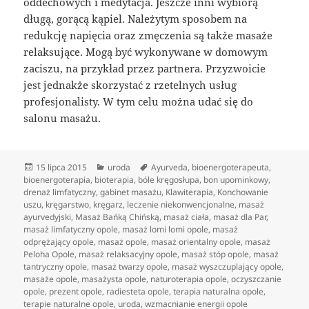
oddechowych i medytacja. Jeszcze inni wybiorą
długą, gorącą kąpiel. Należytym sposobem na
redukcję napięcia oraz zmęczenia są także masaże
relaksujące. Mogą być wykonywane w domowym
zaciszu, na przykład przez partnera. Przyzwoicie
jest jednakże skorzystać z rzetelnych usług
profesjonalisty. W tym celu można udać się do
salonu masażu.
Data
Kategorie
Tagi
15 lipca 2015
uroda
Ayurveda
,
bioenergoterapeuta
,
publikacji
bioenergoterapia
,
bioterapia
,
bóle kręgosłupa
,
bon upominkowy
,
drenaż limfatyczny
,
gabinet masażu
,
Klawiterapia
,
Konchowanie
uszu
,
kręgarstwo
,
kręgarz
,
leczenie niekonwencjonalne
,
masaż
ayurvedyjski
,
Masaż Bańką Chińską
,
masaż ciała
,
masaż dla Par
,
masaż limfatyczny opole
,
masaż lomi lomi opole
,
masaż
odprężający opole
,
masaż opole
,
masaż orientalny opole
,
masaż
Peloha Opole
,
masaż relaksacyjny opole
,
masaż stóp opole
,
masaż
tantryczny opole
,
masaż twarzy opole
,
masaż wyszczuplający opole
,
masaże opole
,
masażysta opole
,
naturoterapia opole
,
oczyszczanie
opole
,
prezent opole
,
radiesteta opole
,
terapia naturalna opole
,
terapie naturalne opole
,
uroda
,
wzmacnianie energii opole