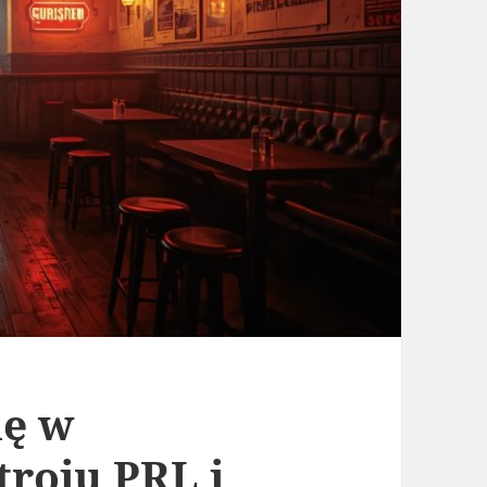
ię w
troju PRL i