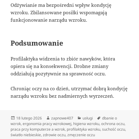
Odżywianie ma bezpośredni wpływ kondycję
wzroku. Zbilansowane posiłki wspomagają
funkcjonowanie narządu wzroku.
Podsumowanie
Profilaktyka widzenia to zbiór nawyków, która
opiera się na konsekwencji. Drobne zmiany
oddziałują pozytywnie na sprawność oczu.
Chroniąc oczy na co dzień, utrzymać dobrą kondycję
narządu wzroku bez nadmiernych wyrzeczeń.
Data
Autor
Kategorie
Tagi
18 lutego 2026
zapnowe407
usługi
dbanie o
publikacji
wzrok
,
ergonomia pracy wzrokowej
,
higiena wzroku
,
ochrona oczu
,
praca przy komputerze a wzrok
,
profilaktyka wzroku
,
suchość oczu
,
światło niebieskie
,
zdrowie oczu
,
zmęczenie oczu