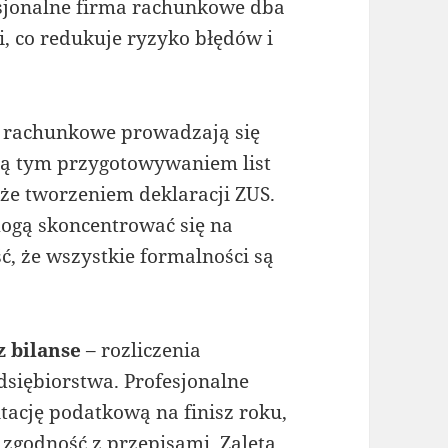
esjonalne firma rachunkowe dba
i, co redukuje ryzyko błędów i
 rachunkowe prowadzają się
cą tym przygotowywaniem list
że tworzeniem deklaracji ZUS.
ogą skoncentrować się na
, że wszystkie formalności są
z bilanse
– rozliczenia
siębiorstwa. Profesjonalne
ację podatkową na finisz roku,
zgodność z przepisami. Zaletą